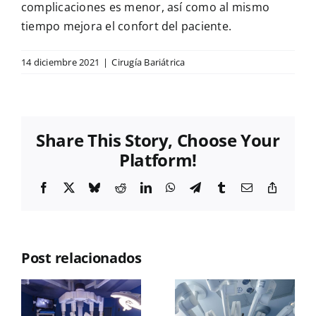
complicaciones es menor, así como al mismo
tiempo mejora el confort del paciente.
14 diciembre 2021
|
Cirugía Bariátrica
Share This Story, Choose Your
Platform!
Facebook
X
Bluesky
Reddit
LinkedIn
WhatsApp
Telegram
Tumblr
Email
Copy
Link
Cirugía
bariátrica
Post relacionados
asistida
con cirugía
robótica: