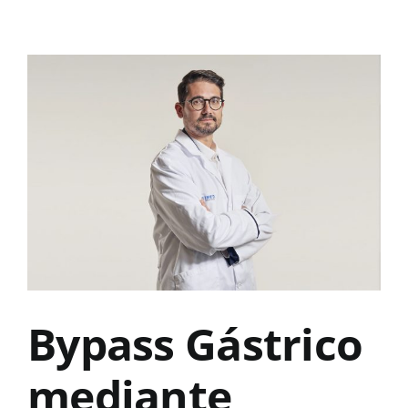
View
Larger
Image
Bypass Gástrico
mediante